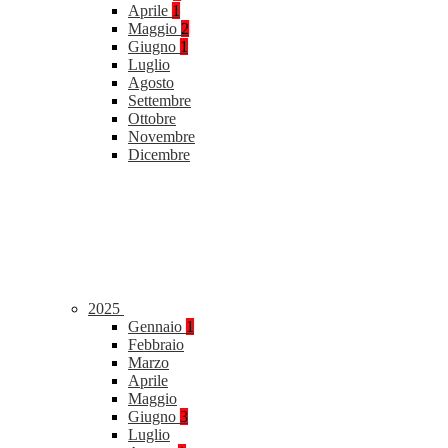
Aprile
1
Maggio
2
Giugno
1
Luglio
Agosto
Settembre
Ottobre
Novembre
Dicembre
2025
Gennaio
1
Febbraio
Marzo
Aprile
Maggio
Giugno
3
Luglio