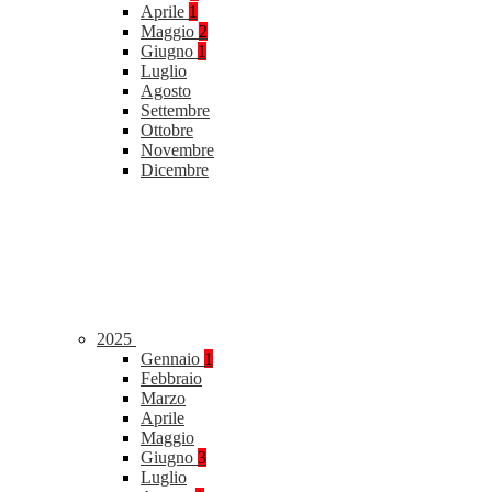
Aprile
1
Maggio
2
Giugno
1
Luglio
Agosto
Settembre
Ottobre
Novembre
Dicembre
2025
Gennaio
1
Febbraio
Marzo
Aprile
Maggio
Giugno
3
Luglio