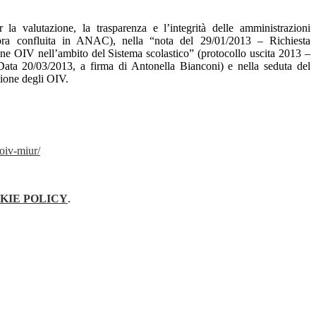
a valutazione, la trasparenza e l’integrità delle amministrazioni
ora confluita in ANAC), nella “nota del 29/01/2013 – Richiesta
one OIV nell’ambito del Sistema scolastico” (protocollo uscita 2013 –
ata 20/03/2013, a firma di Antonella Bianconi) e nella seduta del
zione degli OIV.
-oiv-miur/
KIE POLICY
.