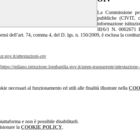
La Commissione per l
pubbliche (CIVIT, 
informazione istituzi
III/6/1 N. 0002671 D
nsi dell’art. 74, comma 4, del D. lgs. n. 150/2009, è esclusa la costitu
.gov.it/attestazioni-oiv
:
https://milano.istruzione.lombardia.gov.it/amm-trasparente/attestazione
kie necessari al funzionamento ed utili alle finalità illustrate nella
COO
attaforma e non è possibile disabilitarli.
isionare la
COOKIE POLICY
.