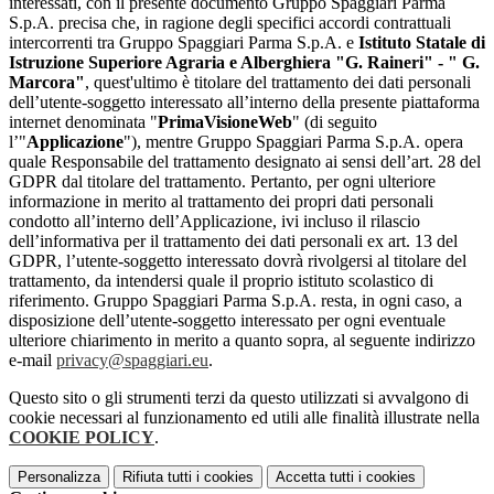
interessati, con il presente documento Gruppo Spaggiari Parma
S.p.A. precisa che, in ragione degli specifici accordi contrattuali
intercorrenti tra Gruppo Spaggiari Parma S.p.A. e
Istituto Statale di
Istruzione Superiore Agraria e Alberghiera "G. Raineri" - " G.
Marcora"
, quest'ultimo è titolare del trattamento dei dati personali
dell’utente-soggetto interessato all’interno della presente piattaforma
internet denominata "
PrimaVisioneWeb
" (di seguito
l’"
Applicazione
"), mentre Gruppo Spaggiari Parma S.p.A. opera
quale Responsabile del trattamento designato ai sensi dell’art. 28 del
GDPR dal titolare del trattamento. Pertanto, per ogni ulteriore
informazione in merito al trattamento dei propri dati personali
condotto all’interno dell’Applicazione, ivi incluso il rilascio
dell’informativa per il trattamento dei dati personali ex art. 13 del
GDPR, l’utente-soggetto interessato dovrà rivolgersi al titolare del
trattamento, da intendersi quale il proprio istituto scolastico di
riferimento. Gruppo Spaggiari Parma S.p.A. resta, in ogni caso, a
disposizione dell’utente-soggetto interessato per ogni eventuale
ulteriore chiarimento in merito a quanto sopra, al seguente indirizzo
e-mail
privacy@spaggiari.eu
.
Questo sito o gli strumenti terzi da questo utilizzati si avvalgono di
cookie necessari al funzionamento ed utili alle finalità illustrate nella
COOKIE POLICY
.
Personalizza
Rifiuta tutti
i cookies
Accetta tutti
i cookies