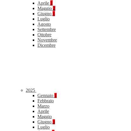
Aprile
1
Maggio
2
Giugno
1
Luglio
Agosto
Settembre
Ottobre
Novembre
Dicembre
2025
Gennaio
1
Febbraio
Marzo
Aprile
Maggio
Giugno
3
Luglio