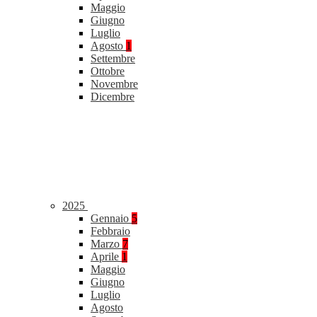
Maggio
Giugno
Luglio
Agosto
1
Settembre
Ottobre
Novembre
Dicembre
2025
Gennaio
5
Febbraio
Marzo
7
Aprile
1
Maggio
Giugno
Luglio
Agosto