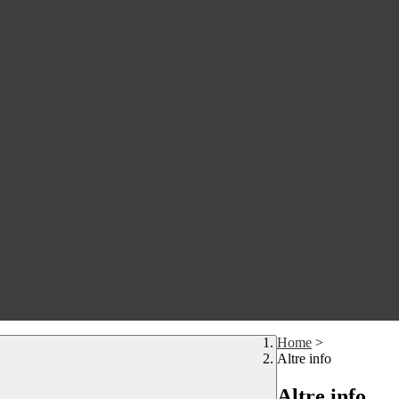
Home
>
Altre info
Altre info