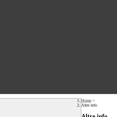
Home
>
Altre info
Altre info