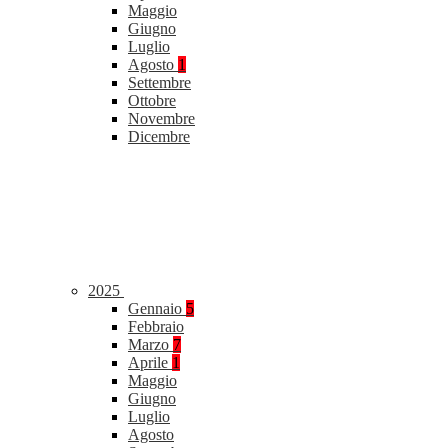
Maggio
Giugno
Luglio
Agosto
1
Settembre
Ottobre
Novembre
Dicembre
2025
Gennaio
5
Febbraio
Marzo
7
Aprile
1
Maggio
Giugno
Luglio
Agosto