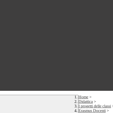
Home
>
Didattica
>
I progetti delle classi
Erasmus Docenti
>