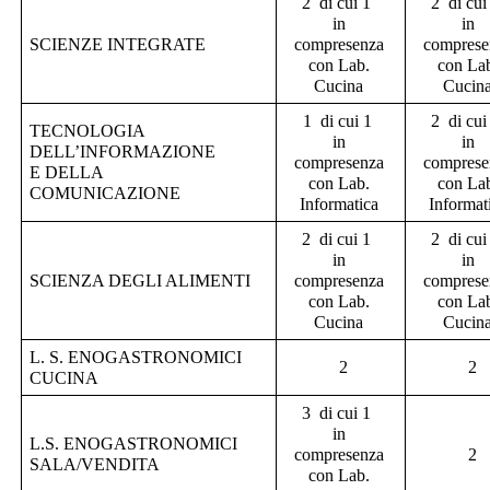
2 di cui 1
2 di cui
in
in
SCIENZE INTEGRATE
compresenza
comprese
con Lab.
con La
Cucina
Cucin
1 di cui 1
2 di cui
TECNOLOGIA
in
in
DELL’INFORMAZIONE
compresenza
comprese
E DELLA
con Lab.
con La
COMUNICAZIONE
Informatica
Informat
2 di cui 1
2 di cui
in
in
SCIENZA DEGLI ALIMENTI
compresenza
comprese
con Lab.
con La
Cucina
Cucin
L. S. ENOGASTRONOMICI
2
2
CUCINA
3 di cui 1
in
L.S. ENOGASTRONOMICI
compresenza
2
SALA/VENDITA
con Lab.