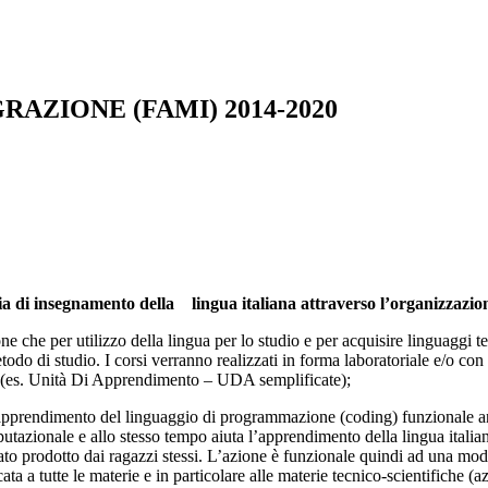
AZIONE (FAMI) 2014-2020
ia di insegnamento della lingua italiana attraverso l’organizzazio
e che per utilizzo della lingua per lo studio e per acquisire linguaggi tecni
odo di studio. I corsi verranno realizzati in forma laboratoriale e/o con 
ana (es. Unità Di Apprendimento – UDA semplificate);
er l’apprendimento del linguaggio di programmazione (coding) funzionale 
azionale e allo stesso tempo aiuta l’apprendimento della lingua italian
o prodotto dai ragazzi stessi. L’azione è funzionale quindi ad una modal
ata a tutte le materie e in particolare alle materie tecnico-scientifiche (