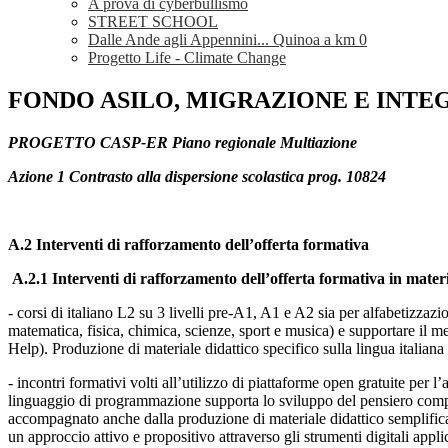
A prova di cyberbullismo
STREET SCHOOL
Dalle Ande agli Appennini... Quinoa a km 0
Progetto Life - Climate Change
FONDO ASILO, MIGRAZIONE E INTEGR
PROGETTO CASP-ER Piano regionale Multiazione
Azione 1 Contrasto alla dispersione scolastica prog. 10824
A.2 Interventi di rafforzamento dell’offerta formativa
A.2.1 Interventi di rafforzamento dell’offerta formativa in mater
- corsi di italiano L2 su 3 livelli pre-A1, A1 e A2 sia per alfabetizzazion
matematica, fisica, chimica, scienze, sport e musica) e supportare il met
Help). Produzione di materiale didattico specifico sulla lingua itali
- incontri formativi volti all’utilizzo di piattaforme open gratuite p
linguaggio di programmazione supporta lo sviluppo del pensiero comput
accompagnato anche dalla produzione di materiale didattico semplificat
un approccio attivo e propositivo attraverso gli strumenti digitali applic