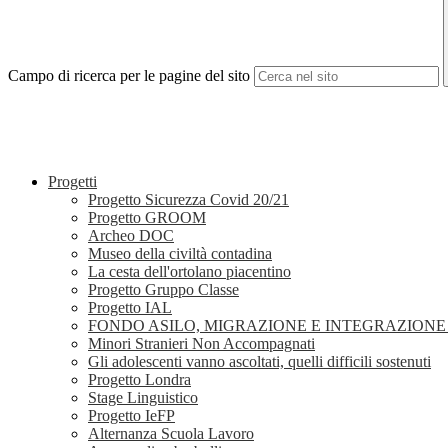
Campo di ricerca per le pagine del sito
Progetti
Progetto Sicurezza Covid 20/21
Progetto GROOM
Archeo DOC
Museo della civiltà contadina
La cesta dell'ortolano piacentino
Progetto Gruppo Classe
Progetto IAL
FONDO ASILO, MIGRAZIONE E INTEGRAZIONE (
Minori Stranieri Non Accompagnati
Gli adolescenti vanno ascoltati, quelli difficili sostenuti
Progetto Londra
Stage Linguistico
Progetto IeFP
Alternanza Scuola Lavoro