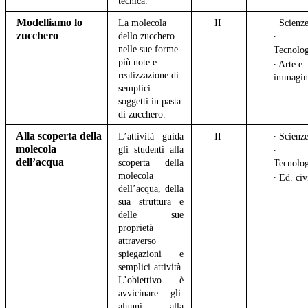
tecnica.
Modelliamo lo
La molecola
II
∙ Scienz
zucchero
dello zucchero
∙
nelle sue forme
Tecnolog
più note e
∙ Arte e
realizzazione di
immagin
semplici
soggetti in pasta
di zucchero.
Alla scoperta della
L’attività guida
II
∙ Scienz
molecola
gli studenti alla
∙
dell’acqua
scoperta della
Tecnolo
molecola
∙ Ed. civ
dell’acqua, della
sua struttura e
delle sue
proprietà
attraverso
spiegazioni e
semplici attività.
L’obiettivo è
avvicinare gli
alunni alla