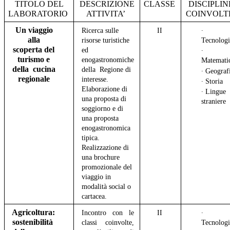
TITOLO DEL
DESCRIZIONE
CLASSE
DISCIPLIN
LABORATORIO
ATTIVITA’
COINVOL
Un viaggio
Ricerca sulle
II
∙
alla
risorse turistiche
Tecnolog
scoperta del
ed
∙
turismo e
enogastronomiche
Matemati
della cucina
della Regione di
∙ Geograf
regionale
interesse.
∙ Storia
Elaborazione di
∙ Lingue
una proposta di
straniere
soggiorno e di
una proposta
enogastronomica
tipica.
Realizzazione di
una brochure
promozionale del
viaggio in
modalità social o
cartacea.
Agricoltura:
Incontro con le
II
∙
sostenibilità
classi coinvolte,
Tecnolog