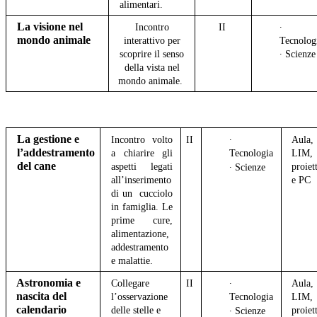
alimentari.
La visione nel
Incontro
II
∙
mondo animale
interattivo per
Tecnolog
scoprire il senso
∙ Scienz
della vista nel
mondo animale.
La gestione e
Incontro volto
II
∙
Aula,
l’addestramento
a chiarire gli
Tecnologia
LIM,
del cane
aspetti legati
proiet
∙ Scienze
all’inserimento
e PC
di un cucciolo
in famiglia. Le
prime cure,
alimentazione,
addestramento
e malattie.
Astronomia e
Collegare
II
∙
Aula,
nascita del
l’osservazione
Tecnologia
LIM,
calendario
delle stelle e
proiet
∙ Scienze