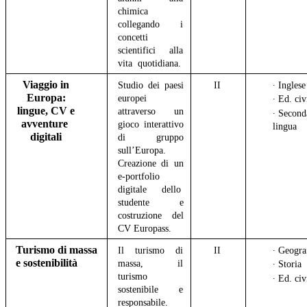
chimica
collegando i
concetti
scientifici alla
vita quotidiana.
Viaggio in
Studio dei paesi
II
∙ Ingles
Europa:
europei
∙ Ed. civ
lingue, CV e
attraverso un
∙ Second
avventure
gioco interattivo
lingua
digitali
di gruppo
sull’Europa.
Creazione di un
e-portfolio
digitale dello
studente e
costruzione del
CV Europass.
Turismo di massa
Il turismo di
II
∙ Geogra
e sostenibilità
massa, il
∙ Storia
turismo
∙ Ed. civ
sostenibile e
responsabile.