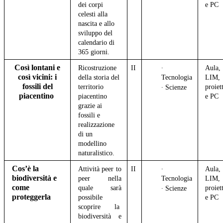
dei corpi
e PC
celesti alla
nascita e allo
sviluppo del
calendario di
365 giorni.
Così lontani e
Ricostruzione
II
∙
Aula,
così vicini: i
della storia del
Tecnologia
LIM,
fossili del
territorio
proiet
∙ Scienze
piacentino
piacentino
e PC
grazie ai
fossili e
realizzazione
di un
modellino
naturalistico.
Cos’è la
Attività peer to
II
∙
Aula,
biodiversità e
peer nella
Tecnologia
LIM,
come
quale sarà
proiet
∙ Scienze
proteggerla
possibile
e PC
scoprire la
biodiversità e