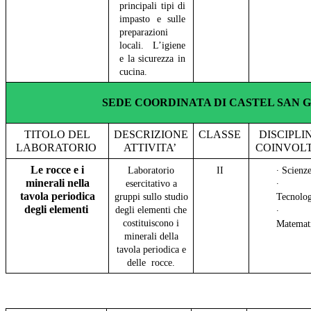
principali tipi di
impasto e sulle
preparazioni
locali. L’igiene
e la sicurezza in
cucina.
SEDE COORDINATA DI CASTEL SAN 
TITOLO DEL
DESCRIZIONE
CLASSE
DISCIPLI
LABORATORIO
ATTIVITA’
COINVOL
Le rocce e i
Laboratorio
II
∙ Scienz
minerali nella
esercitativo a
∙
tavola periodica
gruppi sullo studio
Tecnolo
degli
elementi
degli elementi che
∙
costituiscono i
Matemat
minerali della
tavola periodica e
delle rocce.