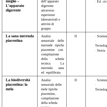
meglio –
dell’apparato
∙ Ed. civ
L’apparato
digerente
digerente
attraverso
esperienze
laboratoriali e
attività di
gruppo.
La sana merenda
Analisi
II
∙ Scienz
piacentina
sensoriale delle
∙
merende tipiche
Tecnolo
piacentine con
∙ Storia
compilazione
della scheda
tecnica. La
merenda sana
ed equilibrata.
La biodiversità
Analisi
II
∙ Scienz
piacentina: la
sensoriale delle
∙
mela
mele tipiche
Tecnolo
piacentine,
compilazione
della scheda