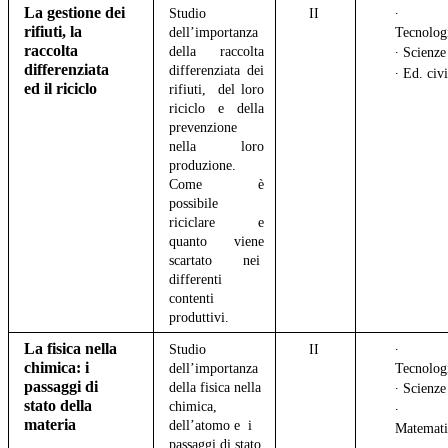
La gestione dei
Studio
II
∙
rifiuti, la
dell’importanza
Tecnolog
raccolta
della raccolta
∙ Scienz
differenziata
differenziata dei
∙ Ed. civ
ed il riciclo
rifiuti, del loro
riciclo e della
prevenzione
nella loro
produzione.
Come è
possibile
riciclare e
quanto viene
scartato nei
differenti
contenti
produttivi.
La fisica nella
Studio
II
∙
chimica: i
dell’importanza
Tecnolog
passaggi di
della fisica nella
∙ Scienz
stato della
chimica,
∙
materia
dell’atomo e i
Matemat
passaggi di stato