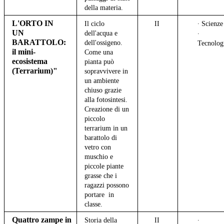
della materia.
L'ORTO IN
Il ciclo
II
∙ Scienz
UN
dell'acqua e
∙
BARATTOLO:
dell'ossigeno.
Tecnolog
il mini-
Come una
ecosistema
pianta può
(Terrarium)"
sopravvivere in
un ambiente
chiuso grazie
alla fotosintesi.
Creazione di un
piccolo
terrarium in un
barattolo di
vetro con
muschio e
piccole piante
grasse che i
ragazzi possono
portare in
classe.
Quattro zampe in
Storia della
II
∙