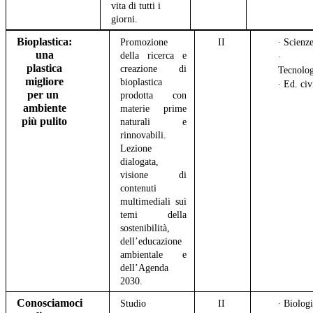
vita di tutti i
giorni.
Bioplastica:
Promozione
II
∙ Scienz
una
della ricerca e
∙
plastica
creazione di
Tecnolo
migliore
bioplastica
∙ Ed. ci
per un
prodotta con
ambiente
materie prime
più pulito
naturali e
rinnovabili.
Lezione
dialogata,
visione di
contenuti
multimediali sui
temi della
sostenibilità,
dell’educazione
ambientale e
dell’Agenda
2030.
Conosciamoci
Studio
II
∙ Biolog