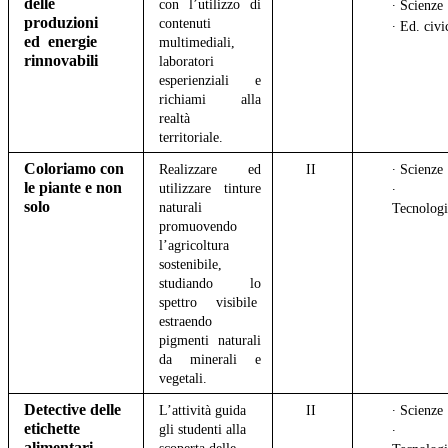
delle
con l’utilizzo di
∙ Scienze
produzioni
contenuti
∙ Ed. civi
ed energie
multimediali,
rinnovabili
laboratori
esperienziali e
richiami alla
realtà
territoriale.
Coloriamo con
Realizzare ed
II
∙ Scienze
le piante e non
utilizzare tinture
∙
solo
naturali
Tecnologi
promuovendo
l’agricoltura
sostenibile,
studiando lo
spettro visibile
estraendo
pigmenti naturali
da minerali e
vegetali.
Detective delle
L’attività guida
II
∙ Scienze
etichette
gli studenti alla
∙
alimentari