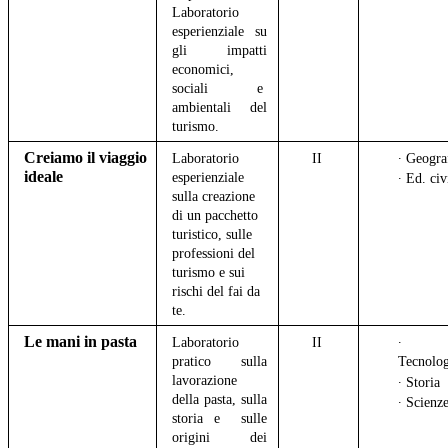
Laboratorio
esperienziale su
gli impatti
economici,
sociali e
ambientali del
turismo.
Creiamo il viaggio
Laboratorio
II
∙ Geogra
ideale
esperienziale
∙ Ed. civ
sulla creazione
di un pacchetto
turistico, sulle
professioni del
turismo e sui
rischi del fai da
te.
Le mani in pasta
Laboratorio
II
∙
pratico sulla
Tecnolo
lavorazione
∙ Storia
della pasta, sulla
∙ Scienz
storia e sulle
origini dei