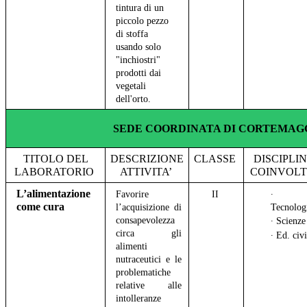
tintura di un
piccolo pezzo
di stoffa
usando solo
"inchiostri"
prodotti dai
vegetali
dell'orto.
SEDE COORDINATA DI CORTEMAG
TITOLO DEL
DESCRIZIONE
CLASSE
DISCIPLI
LABORATORIO
ATTIVITA’
COINVOL
L’alimentazione
Favorire
II
∙
come cura
l’acquisizione di
Tecnolog
consapevolezza
∙ Scienz
circa gli
∙ Ed. civ
alimenti
nutraceutici e le
problematiche
relative alle
intolleranze