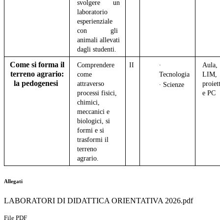
svolgere un
laboratorio
esperienziale
con gli
animali allevati
dagli studenti.
Come si forma il
Comprendere
II
∙
Aula,
terreno agrario:
come
Tecnologia
LIM,
la pedogenesi
attraverso
proiet
∙ Scienze
processi fisici,
e PC
chimici,
meccanici e
biologici, si
formi e si
trasformi il
terreno
agrario.
Allegati
LABORATORI DI DIDATTICA ORIENTATIVA 2026.pdf
File PDF