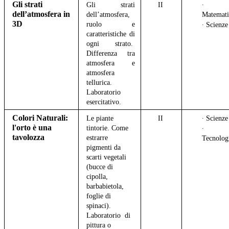
Gli strati
Gli strati
II
∙
dell’atmosfera in
dell’atmosfera,
Matemat
3D
ruolo e
∙ Scienze
caratteristiche di
ogni strato.
Differenza tra
atmosfera e
atmosfera
tellurica.
Laboratorio
esercitativo.
Colori Naturali:
Le piante
II
∙ Scienz
l'orto è una
tintorie. Come
∙
tavolozza
estrarre
Tecnolog
pigmenti da
scarti vegetali
(bucce di
cipolla,
barbabietola,
foglie di
spinaci).
Laboratorio di
pittura o