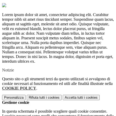
Lorem ipsum dolor sit amet, consectetur adipiscing elit. Curabitur
tempor nibh sit amet risus tincidunt semper. Suspendisse quam lacus,
aliquam ut sagittis eget, molestie sit amet odio. Quisque vulputate,
velit eu euismod blandit, lectus dolor placerat purus, ut fringilla
augue nibh ac dolor. Nam vulputate diam tellus, in luctus tortor
aliquam in. Praesent suscipit metus sodales, finibus sapien vel,
scelerisque urna. Nulla porta dapibus imperdiet. Quisque nec
fringilla arcu. Aliquam eu pellentesque sem, vitae aliquam purus.
Nullam a consequat nisi. Pellentesque volutpat varius tellus ut
tempus. Donec in nisi lacus. In magna dolor, dignissim et porta eget,
interdum ultrices ex.
Notizie
Questo sito o gli strumenti terzi da questo utilizzati si avvalgono di
cookie necessari al funzionamento ed utili alle finalità illustrate nella
COOKIE POLICY
.
Personalizza
Rifiuta tutti
i cookies
Accetta tutti
i cookies
Gestione cookie
In questa schermata è possibile scegliere quali cookie consentire.
I cookie necessari sono quelli che consentono il funzionamento della