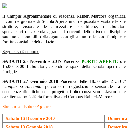
Il Campus Agroalimentare di Piacenza Raineri-Marcora organizza
incontri e giornate di Scuola Aperta in cui è possibile visitare le sue
strutture, visionare le attrezzature scientifiche, i laboratori
specialistici e l'azienda agraria. I docenti delle diverse discipline
saranno disponibili a dialogare con gli alunni e le loro famiglie e
fornire consigli e delucidazioni.
Seguici su facebook
SABATO 25 Novembre 2017
Piacenza
PORTE APERTE
ore
15,00-18,00 Laboratori, aziende e spazi della scuola aperti alle
famiglie
SABATO 27 Gennaio 2018
Piacenza dalle 18,30 alle 21,30
Il
Campus si racconta,
percorso di degustazione sensoriale tra le
eccellenze didattiche ed i progetti di alternanza scuola-lavoro che
caratterizzano l'offerta formativa del Campus Raineri-Marcora.
Studiare all'Istituto Agrario
Sabato 16 Dicembre 2017
Domenica 
Sabato 13 Gennaio 2018
Domenica 