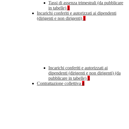
Tassi di assenza trimestrali (da pubblicare
in tabelle)
1
Incarichi conferiti e autorizzati ai dipendenti
(dirigenti e non dirigenti)
1
Incarichi conferiti e autorizzati ai
dipendenti (dirigenti e non dirigenti) (da
pubblicare in tabelle)
1
Contrattazione collettiva
4