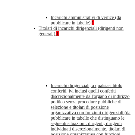
Incarichi amministrativi di vertice (da
pubblicare in tabelle)
1
Titolari di incarichi dirigenziali (dirigenti non
generali)
1
Incarichi dirigenziali, a qualsiasi titolo
conferiti, ivi inclusi quelli conferiti
discrezionalmente dall'organo di indirizzo
politico senza procedure pubbliche di
selezione e titolari di posizione
organizzativa con funzioni dirigenziali (da
pubblicare in tabelle che distinguano le
seguenti situazioni: dirigenti, dirigenti
individuati discrezionalmente, titolari di
posizione organizzativa con funzioni