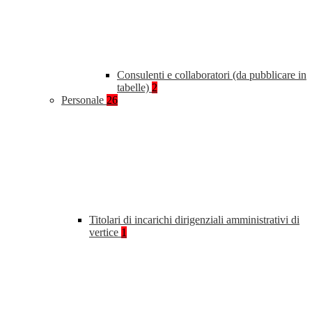
Consulenti e collaboratori (da pubblicare in
tabelle)
2
Personale
26
Titolari di incarichi dirigenziali amministrativi di
vertice
1