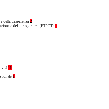
 e della trasparenza
2
rruzione e della trasparenza (PTPCT)
1
tività
11
stionale
1