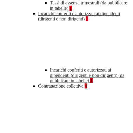
Tassi di assenza trimestrali (da pubblicare
in tabelle)
1
Incarichi conferiti e autorizzati ai dipendenti
(dirigenti e non dirigenti)
1
Incarichi conferiti e autorizzati ai
dipendenti (dirigenti e non dirigenti) (da
pubblicare in tabelle)
1
Contrattazione collettiva
4