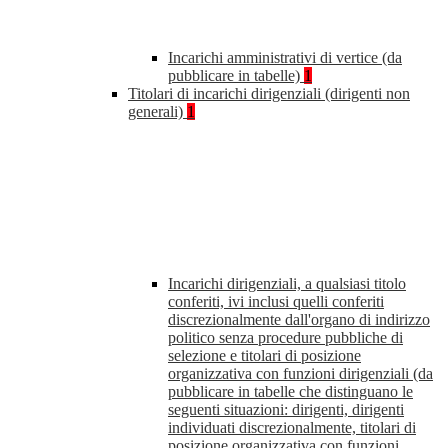
Incarichi amministrativi di vertice (da
pubblicare in tabelle)
1
Titolari di incarichi dirigenziali (dirigenti non
generali)
1
Incarichi dirigenziali, a qualsiasi titolo
conferiti, ivi inclusi quelli conferiti
discrezionalmente dall'organo di indirizzo
politico senza procedure pubbliche di
selezione e titolari di posizione
organizzativa con funzioni dirigenziali (da
pubblicare in tabelle che distinguano le
seguenti situazioni: dirigenti, dirigenti
individuati discrezionalmente, titolari di
posizione organizzativa con funzioni