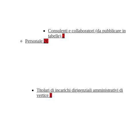
Consulenti e collaboratori (da pubblicare in
tabelle)
2
Personale
26
Titolari di incarichi dirigenziali amministrativi di
vertice
1