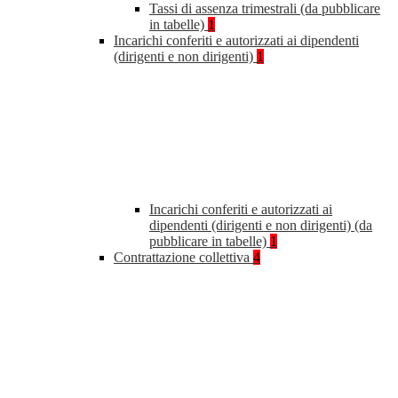
Tassi di assenza trimestrali (da pubblicare
in tabelle)
1
Incarichi conferiti e autorizzati ai dipendenti
(dirigenti e non dirigenti)
1
Incarichi conferiti e autorizzati ai
dipendenti (dirigenti e non dirigenti) (da
pubblicare in tabelle)
1
Contrattazione collettiva
4