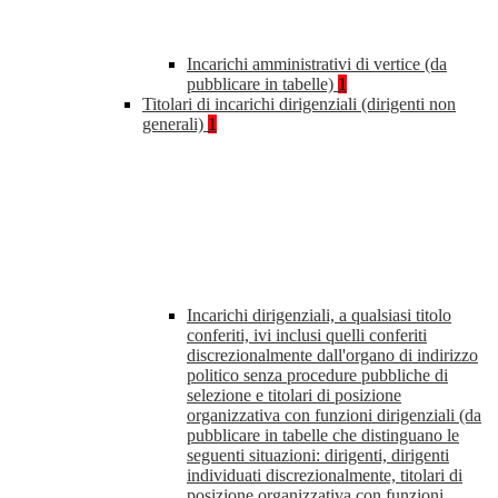
Incarichi amministrativi di vertice (da
pubblicare in tabelle)
1
Titolari di incarichi dirigenziali (dirigenti non
generali)
1
Incarichi dirigenziali, a qualsiasi titolo
conferiti, ivi inclusi quelli conferiti
discrezionalmente dall'organo di indirizzo
politico senza procedure pubbliche di
selezione e titolari di posizione
organizzativa con funzioni dirigenziali (da
pubblicare in tabelle che distinguano le
seguenti situazioni: dirigenti, dirigenti
individuati discrezionalmente, titolari di
posizione organizzativa con funzioni