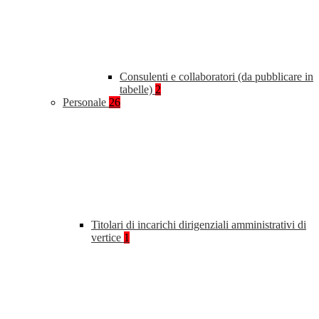
Consulenti e collaboratori (da pubblicare in
tabelle)
2
Personale
26
Titolari di incarichi dirigenziali amministrativi di
vertice
1