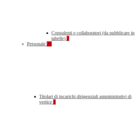
Consulenti e collaboratori (da pubblicare in
tabelle)
2
Personale
26
Titolari di incarichi dirigenziali amministrativi di
vertice
1