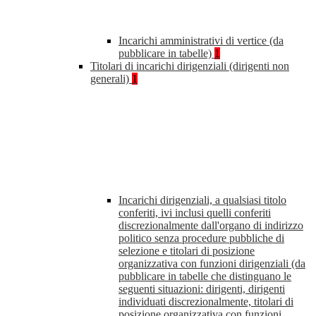
Incarichi amministrativi di vertice (da
pubblicare in tabelle)
1
Titolari di incarichi dirigenziali (dirigenti non
generali)
1
Incarichi dirigenziali, a qualsiasi titolo
conferiti, ivi inclusi quelli conferiti
discrezionalmente dall'organo di indirizzo
politico senza procedure pubbliche di
selezione e titolari di posizione
organizzativa con funzioni dirigenziali (da
pubblicare in tabelle che distinguano le
seguenti situazioni: dirigenti, dirigenti
individuati discrezionalmente, titolari di
posizione organizzativa con funzioni