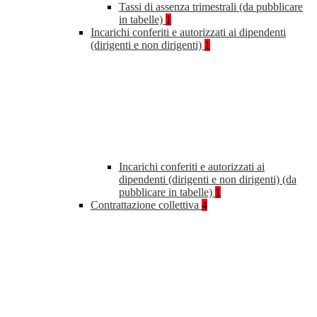
Tassi di assenza trimestrali (da pubblicare
in tabelle)
1
Incarichi conferiti e autorizzati ai dipendenti
(dirigenti e non dirigenti)
1
Incarichi conferiti e autorizzati ai
dipendenti (dirigenti e non dirigenti) (da
pubblicare in tabelle)
1
Contrattazione collettiva
4