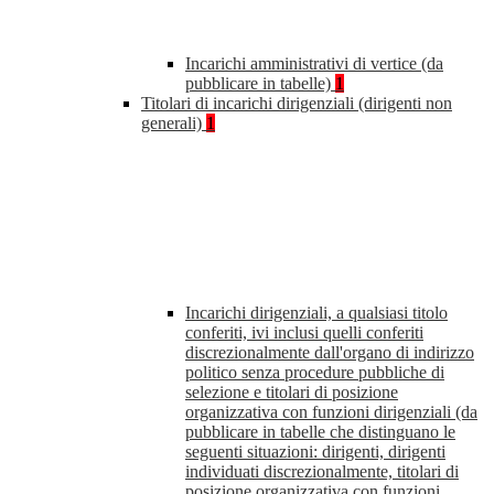
Incarichi amministrativi di vertice (da
pubblicare in tabelle)
1
Titolari di incarichi dirigenziali (dirigenti non
generali)
1
Incarichi dirigenziali, a qualsiasi titolo
conferiti, ivi inclusi quelli conferiti
discrezionalmente dall'organo di indirizzo
politico senza procedure pubbliche di
selezione e titolari di posizione
organizzativa con funzioni dirigenziali (da
pubblicare in tabelle che distinguano le
seguenti situazioni: dirigenti, dirigenti
individuati discrezionalmente, titolari di
posizione organizzativa con funzioni