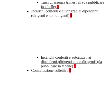
Tassi di assenza trimestrali (da pubblicare
in tabelle)
1
Incarichi conferiti e autorizzati ai dipendenti
(dirigenti e non dirigenti)
1
Incarichi conferiti e autorizzati ai
dipendenti (dirigenti e non dirigenti) (da
pubblicare in tabelle)
1
Contrattazione collettiva
4