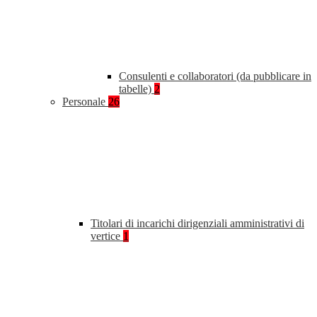
Consulenti e collaboratori (da pubblicare in
tabelle)
2
Personale
26
Titolari di incarichi dirigenziali amministrativi di
vertice
1