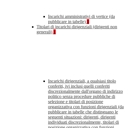
Incarichi amministrativi di vertice (da
pubblicare in tabelle)
1
Titolari di incarichi dirigenziali (dirigenti non
generali)
1
Incarichi dirigenziali, a qualsiasi titolo
conferiti, ivi inclusi quelli conferiti
discrezionalmente dall'organo di indirizzo
politico senza procedure pubbliche di
selezione e titolari di posizione
organizzativa con funzioni dirigenziali (da
pubblicare in tabelle che distinguano le
seguenti situazioni: dirigenti, dirigenti
individuati discrezionalmente, titolari di
posizione organizzativa con funzioni