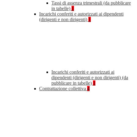
Tassi di assenza trimestrali (da pubblicare
in tabelle)
1
Incarichi conferiti e autorizzati ai dipendenti
(dirigenti e non dirigenti)
1
Incarichi conferiti e autorizzati ai
dipendenti (dirigenti e non dirigenti) (da
pubblicare in tabelle)
1
Contrattazione collettiva
4