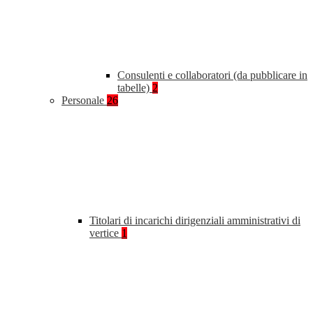
Consulenti e collaboratori (da pubblicare in
tabelle)
2
Personale
26
Titolari di incarichi dirigenziali amministrativi di
vertice
1