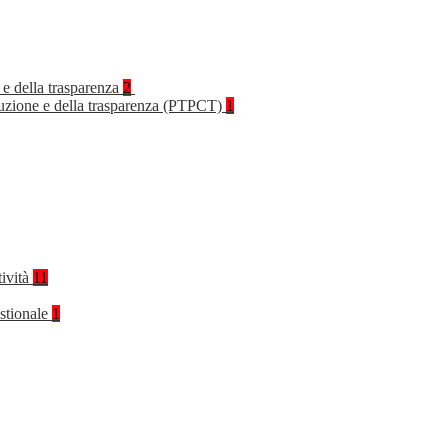
 e della trasparenza
2
rruzione e della trasparenza (PTPCT)
1
tività
11
stionale
1