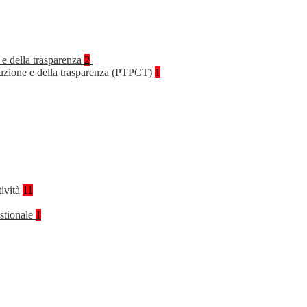
 e della trasparenza
2
rruzione e della trasparenza (PTPCT)
1
tività
11
stionale
1