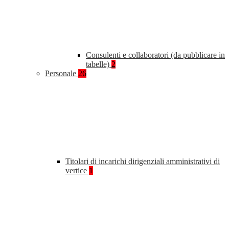
Consulenti e collaboratori (da pubblicare in
tabelle)
2
Personale
26
Titolari di incarichi dirigenziali amministrativi di
vertice
1