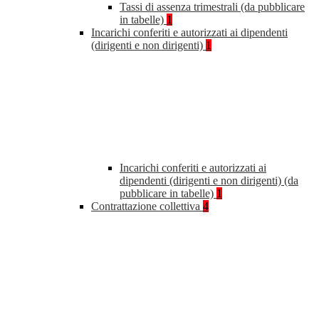
Tassi di assenza trimestrali (da pubblicare
in tabelle)
1
Incarichi conferiti e autorizzati ai dipendenti
(dirigenti e non dirigenti)
1
Incarichi conferiti e autorizzati ai
dipendenti (dirigenti e non dirigenti) (da
pubblicare in tabelle)
1
Contrattazione collettiva
4