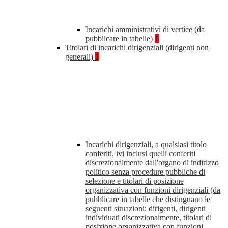
Incarichi amministrativi di vertice (da
pubblicare in tabelle)
1
Titolari di incarichi dirigenziali (dirigenti non
generali)
1
Incarichi dirigenziali, a qualsiasi titolo
conferiti, ivi inclusi quelli conferiti
discrezionalmente dall'organo di indirizzo
politico senza procedure pubbliche di
selezione e titolari di posizione
organizzativa con funzioni dirigenziali (da
pubblicare in tabelle che distinguano le
seguenti situazioni: dirigenti, dirigenti
individuati discrezionalmente, titolari di
posizione organizzativa con funzioni