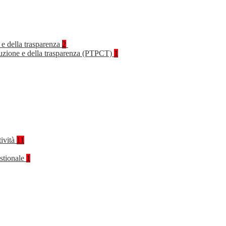
 e della trasparenza
2
rruzione e della trasparenza (PTPCT)
1
tività
11
stionale
1